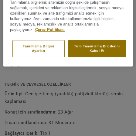
Tanımlama bilgilerini; sitemizin doğru şekilde çalışmasını
Daha fazla gör
sayesinde 21 dB ses yalıtımı sunarak huzurlu ve konforlu
sağlamak, içerikleri ve reklamları kişiselleştirmek, sosyal medya
bir yaşam alanı sağlar. Extreme Protection yüzey koruması
özellikleri sunmak ve site trafiğimizi analiz etmek için
kullanıyoruz. Aynı zamanda site kullanımınızla ilgili bilgileri;
sayesinde zemininizi temizlemek ve güzel görünümünü
ANA ÖZELLİKLER
sosyal medya, reklamcılık ve analiz ortaklarımızla
korumak son derece kolaydır.
Avrupa'da Üretilmiştir
paylaşıyoruz.
Çerez Politikası
4.0 mm kalınlık ve 0.25 mm aşınma tabakası
Mükemmel 21 dB ses emilimi
Tanımlama Bilgisi
Tüm Tanımlama Bilgilerini
Maksimum konfor sunar
Ayarları
Kabul Et
Yüksek leke direnci
10 yıl garanti
TEKNIK VE ÇEVRESEL ÖZELLIKLER
Ürün tipi:
Genişletilmiş (yastıklı) poli(vinil klorür) zemin
kaplaması
Konut için sınıflandırma:
23 Ağır
Ticari sınıflandırma:
31 Moderate
Bağlayıcı içerik:
Tip 1