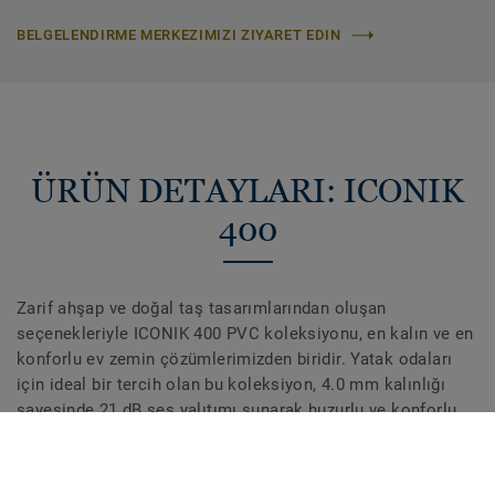
BELGELENDIRME MERKEZIMIZI ZIYARET EDIN
ÜRÜN DETAYLARI: ICONIK
400
Zarif ahşap ve doğal taş tasarımlarından oluşan
seçenekleriyle ICONIK 400 PVC koleksiyonu, en kalın ve en
konforlu ev zemin çözümlerimizden biridir. Yatak odaları
için ideal bir tercih olan bu koleksiyon, 4.0 mm kalınlığı
sayesinde 21 dB ses yalıtımı sunarak huzurlu ve konforlu
bir yaşam alanı sağlar. Extreme Protection yüzey koruması
sayesinde zemininizi temizlemek ve güzel görünümünü
korumak son derece kolaydır.