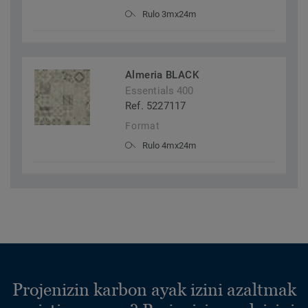
Rulo 3mx24m
Almeria BLACK
Essentials 400
Ref. 5227117
Format
Rulo 4mx24m
Projenizin karbon ayak izini azaltmak