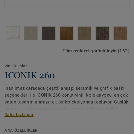
Tüm renkleri görüntüleyin (162)
Vinil Rulolar
ICONIK 260
İnanılmaz derecede çeşitli ahşap, seramik ve grafik baskı
seçenekleri ile ICONIK 260 konut vinili koleksiyonu, en çok
satan tasarımlarımızı tek bir koleksiyonda topluyor. Günlük
aşınma ve yıpranmaya karşı iyi direnç sağlayan 16dB'lik
Daha fazla gör
ses azaltımı ile bu koleksiyon, yatak odaları, oturma
odaları, mutfaklar ve hatta banyolar dahil olmak üzere
evinizdeki tüm odalar için ideal bir zemin kaplama
ANA ÖZELLİKLER