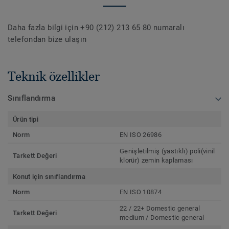
Daha fazla bilgi için +90 (212) 213 65 80 numaralı
telefondan bize ulaşın
Teknik özellikler
Sınıflandırma
Ürün tipi
Norm
EN ISO 26986
Genişletilmiş (yastıklı) poli(vinil
Tarkett Değeri
klorür) zemin kaplaması
Konut için sınıflandırma
Norm
EN ISO 10874
22 / 22+ Domestic general
Tarkett Değeri
medium / Domestic general