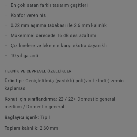
çözümüdür. Extreme Protection yüzey işlemimizle
En çok satan farklı tasarım çeşitleri
zemininizin temiz ve güzel tutulması kolaydır.
Konfor veren his
0.22 mm aşınma tabakası ile 2.6 mm kalınlık
Mükemmel derecede 16 dB ses azaltımı
Çizilmelere ve lekelere karşı ekstra dayanıklı
10 yıl garanti
TEKNIK VE ÇEVRESEL ÖZELLIKLER
Ürün tipi:
Genişletilmiş (yastıklı) poli(vinil klorür) zemin
kaplaması
Konut için sınıflandırma:
22 / 22+ Domestic general
medium / Domestic general
Bağlayıcı içerik:
Tip 1
Toplam kalınlık:
2,60 mm