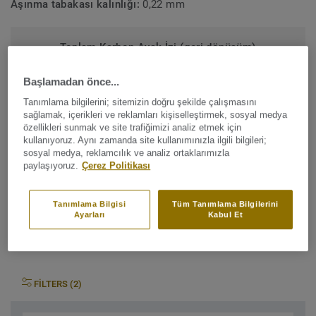
Aşınma tabakası kalınlığı:
0,22 mm
Toplam Karbon Ayak İzi (geri dönüşüm)
2
2.41 kg CO
/m
2
Başlamadan önce...
PROJEM KARBON AYAK IZI
Tanımlama bilgilerini; sitemizin doğru şekilde çalışmasını
sağlamak, içerikleri ve reklamları kişiselleştirmek, sosyal medya
özellikleri sunmak ve site trafiğimizi analiz etmek için
kullanıyoruz. Aynı zamanda site kullanımınızla ilgili bilgileri;
sosyal medya, reklamcılık ve analiz ortaklarımızla
paylaşıyoruz.
Çerez Politikası
İhtiyacınıza uygun ICONIK
Tanımlama Bilgisi
Tüm Tanımlama Bilgilerini
Ayarları
Kabul Et
260 ürününü bulun
FILTERS (2)