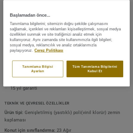
dayanıklılık arasında mükemmel bir denge sağlar.
Güçlendirilmiş yüzeyi, günlük aşınma ve yıpranmaya karşı
Başlamadan önce...
Daha fazla gör
direnç gösterirken, toplam kalınlığı 20 dB ses yalıtımı
sağlar. Extreme Protection yüzey koruması sayesinde
Tanımlama bilgilerini; sitemizin doğru şekilde çalışmasını
sağlamak, içerikleri ve reklamları kişiselleştirmek, sosyal medya
zemininizi temiz ve güzel tutmak oldukça kolaydır.
ANA ÖZELLİKLER
özellikleri sunmak ve site trafiğimizi analiz etmek için
3,0 mm kalınlık ve 0,25 mm aşınma tabakası
kullanıyoruz. Aynı zamanda site kullanımınızla ilgili bilgileri;
sosyal medya, reklamcılık ve analiz ortaklarımızla
Mükemmel 20 dB ses azaltımı
paylaşıyoruz.
Çerez Politikası
Üstün ayak altı konforu
Tanımlama Bilgisi
Tüm Tanımlama Bilgilerini
Eğlenceli tasarımlar
Ayarları
Kabul Et
Sürtünme, çizilme ve lekelere karşı dayanım
15 yıl garanti
TEKNIK VE ÇEVRESEL ÖZELLIKLER
Ürün tipi:
Genişletilmiş (yastıklı) poli(vinil klorür) zemin
kaplaması
Konut için sınıflandırma:
23 Ağır