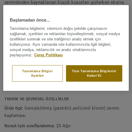
zeminlerden kaynaklanan küçük kusurları gizlerken ekstra
akustik konfor sağlayarak rahat bir ev ortamı oluşturur. Bu
Daha fazla gör
koleksiyon, evinize şıklık katmak için mineral, seramik ve
Başlamadan önce...
sert ağaç tasarımlarının estetiğini yansıtan geniş bir renk,
Tanımlama bilgilerini; sitemizin doğru şekilde çalışmasını
desen ve doku seçeneği sunar. Extreme Protection yüzey
ANA ÖZELLİKLER
sağlamak, içerikleri ve reklamları kişiselleştirmek, sosyal medya
koruması sayesinde zemininizi temiz tutmak ve güzel
Almanya'da Üretilmiştir
özellikleri sunmak ve site trafiğimizi analiz etmek için
görünümünü korumak oldukça kolaydır.
kullanıyoruz. Aynı zamanda site kullanımınızla ilgili bilgileri;
Kolay yenileme için tekstil destek tabanı
sosyal medya, reklamcılık ve analiz ortaklarımızla
Yüksek konfor sunar
paylaşıyoruz.
Çerez Politikası
2.8 mm kalınlık ve 0.35 mm aşınma tabakası
19 dB etkili ses emilimi
Tanımlama Bilgisi
Tüm Tanımlama Bilgilerini
Çizilmelere, lekelere ve darbelere karşı dayanıklıdır
Ayarları
Kabul Et
15 yıl garanti
TEKNIK VE ÇEVRESEL ÖZELLIKLER
Ürün tipi:
Genişletilmiş (yastıklı) poli(vinil klorür) zemin
kaplaması
Konut için sınıflandırma:
23 Ağır