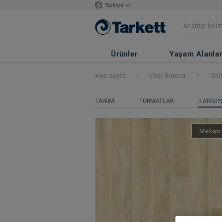
Türkiye
ICONIK 260Tex
-
Ürünler
Yaşam Alanlar
Ana sayfa
Vinil Rulolar
ICO
TANIM
FORMATLAR
KARBON 
Mekan 