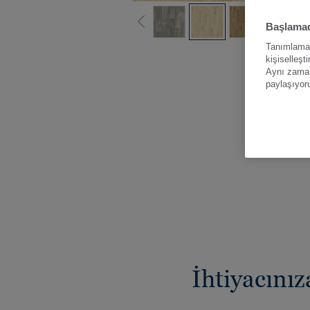
Başlamad
Tanımlama b
Tüm renk
kişiselleşt
Aynı zamand
paylaşıyor
İhtiyacın