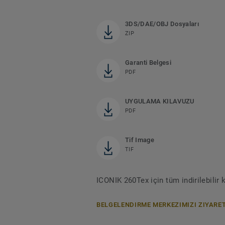
3DS/DAE/OBJ Dosyaları
ZIP
Garanti Belgesi
PDF
UYGULAMA KILAVUZU
PDF
Tif Image
TIF
ICONIK 260Tex için tüm indirilebilir
BELGELENDIRME MERKEZIMIZI ZIYARET