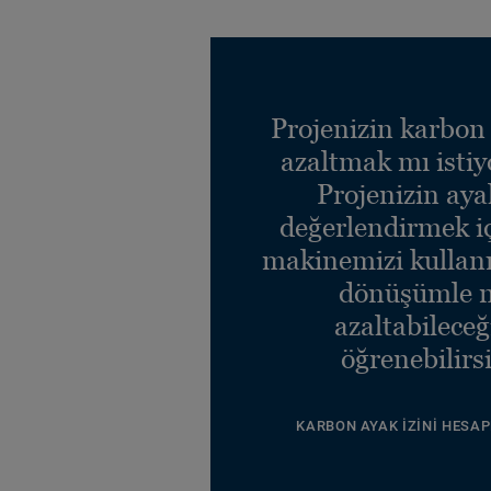
Projenizin karbon 
azaltmak mı isti
Projenizin ayak
değerlendirmek i
makinemizi kullanı
dönüşümle n
azaltabileceğ
öğrenebilirsi
KARBON AYAK İZINI HESAP