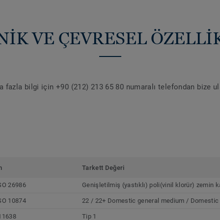
NİK VE ÇEVRESEL ÖZELLİ
 fazla bilgi için +90 (212) 213 65 80 numaralı telefondan bize u
m
Tarkett Değeri
SO 26986
Genişletilmiş (yastıklı) poli(vinil klorür) zemin
SO 10874
22 / 22+ Domestic general medium / Domestic
11638
Tip 1