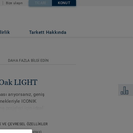
TICARI
KONUT
Bize ulaşın
irlik
Tarkett Hakkında
DAHA FAZLA BILGI EDIN
 Oak LIGHT
Karşılaş
ası arıyorsanız, geniş
enekleriyle ICONIK
 projeleri için ideal
zeminlerdeki küçük
. Extreme Protection
K VE ÇEVRESEL ÖZELLIKLER
stra dayanıklılık
pi:
Genişletilmiş (yastıklı)