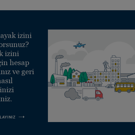
ayak izini
yorsunuz?
 izini
çin hesap
nız ve geri
asıl
inizi
niz.
LAYINIZ