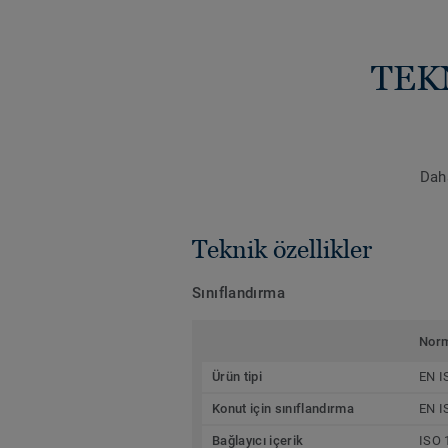
TEK
Daha
Teknik özellikler
Sınıflandırma
Nor
Ürün tipi
EN I
Konut için sınıflandırma
EN I
Bağlayıcı içerik
ISO 