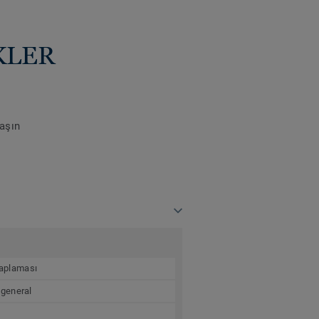
KLER
laşın
 kaplaması
 general