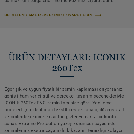
bulmak için belgelendirme merkezimizi ziyaret edin.
BELGELENDIRME MERKEZIMIZI ZIYARET EDIN
ÜRÜN DETAYLARI: ICONIK
260Tex
Eğer şık ve uygun fiyatlı bir zemin kaplaması arıyorsanız,
geniş ilham verici stil ve gerçekçi tasarım seçenekleriyle
ICONIK 260Tex PVC zemin tam size göre. Yenileme
projeleri için ideal olan tekstil destek tabanı, düzensiz alt
zeminlerdeki küçük kusurları gizler ve eşsiz bir konfor
sunar. Extreme Protection yüzey koruması sayesinde
zeminleriniz ekstra dayanıklılık kazanır, temizliği kolaydır