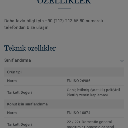
ÖZELLİKLER
Daha fazla bilgi için +90 (212) 213 65 80 numaralı
telefondan bize ulaşın
Teknik özellikler
Sınıflandırma
Ürün tipi
Norm
EN ISO 26986
Genişletilmiş (yastıklı) poli(vinil
Tarkett Değeri
klorür) zemin kaplaması
Konut için sınıflandırma
Norm
EN ISO 10874
22 / 22+ Domestic general
Tarkett Değeri
medium / Domestic general