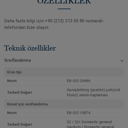
ÖZELLİKLER
Daha fazla bilgi için +90 (212) 213 65 80 numaralı
telefondan bize ulaşın
Teknik özellikler
Sınıflandırma
Ürün tipi
Norm
EN ISO 26986
Genişletilmiş (yastıklı) poli(vinil
Tarkett Değeri
klorür) zemin kaplaması
Konut için sınıflandırma
Norm
EN ISO 10874
22 / 22+ Domestic general
Tarkett Değeri
medium / Domestic general