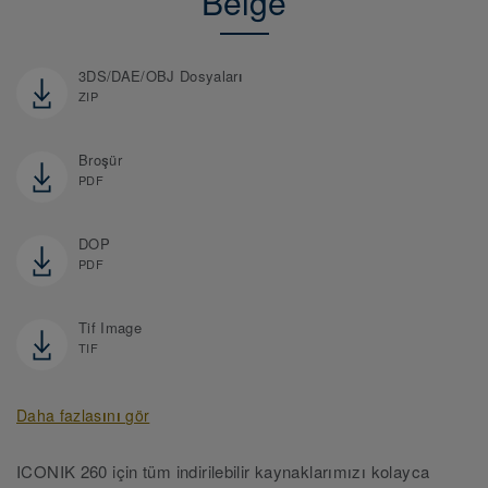
Belge
3DS/DAE/OBJ Dosyaları
ZIP
Broşür
PDF
DOP
PDF
Tif Image
TIF
Daha fazlasını gör
ICONIK 260 için tüm indirilebilir kaynaklarımızı kolayca