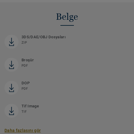
Belge
3DS/DAE/OBJ Dosyaları
ZIP
Broşür
PDF
DOP
PDF
Tif Image
TIF
Daha fazlasını gör