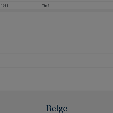
11638
Tip 1
Belge