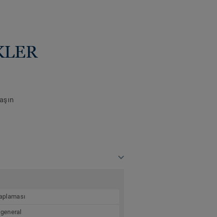
KLER
laşın
 kaplaması
 general