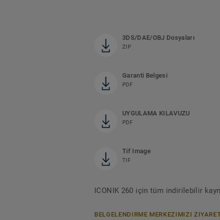
3DS/DAE/OBJ Dosyaları
ZIP
Garanti Belgesi
PDF
UYGULAMA KILAVUZU
PDF
Tif Image
TIF
ICONIK 260 için tüm indirilebilir ka
BELGELENDIRME MERKEZIMIZI ZIYARET