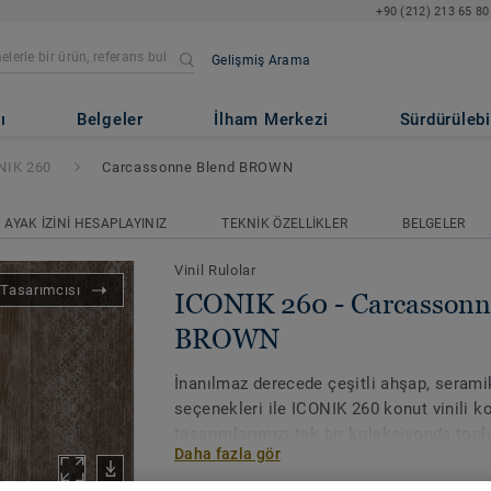
+90 (212) 213 65 80
Gelişmiş Arama
rcassonne Blend BROWN
ı
Belgeler
İlham Merkezi
Sürdürülebil
NIK 260
Carcassonne Blend BROWN
AYAK İZINI HESAPLAYINIZ
TEKNIK ÖZELLIKLER
BELGELER
Vinil Rulolar
Tasarımcısı
ICONIK 260 - Carcassonn
BROWN
İnanılmaz derecede çeşitli ahşap, seramik
seçenekleri ile ICONIK 260 konut vinili k
tasarımlarımızı tek bir koleksiyonda top
Daha fazla gör
yıpranmaya karşı iyi direnç sağlayan 16dB'
koleksiyon, yatak odaları, oturma odaları