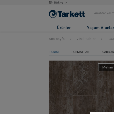
Türkiye
ICONIK 260
- Ca
Ürünler
Yaşam Alanlar
Ana sayfa
Vinil Rulolar
ICO
TANIM
FORMATLAR
KARBON 
Mekan 