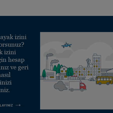
ayak izini
yorsunuz?
 izini
çin hesap
nız ve geri
asıl
inizi
niz.
LAYINIZ