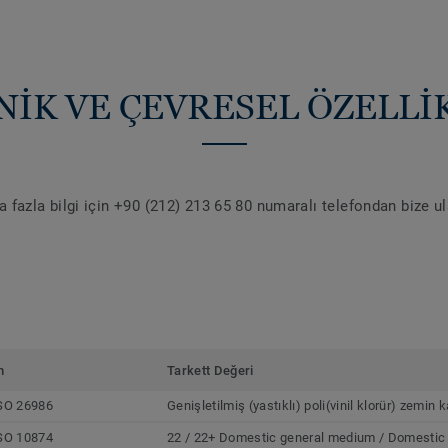
NİK VE ÇEVRESEL ÖZELLİ
 fazla bilgi için +90 (212) 213 65 80 numaralı telefondan bize u
m
Tarkett Değeri
SO 26986
Genişletilmiş (yastıklı) poli(vinil klorür) zemin
SO 10874
22 / 22+ Domestic general medium / Domestic