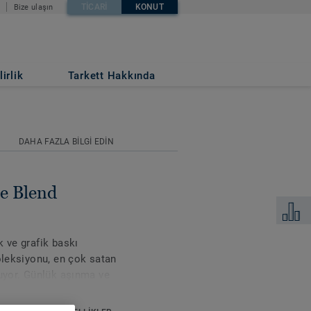
TICARI
KONUT
Bize ulaşın
irlik
Tarkett Hakkında
DAHA FAZLA BILGI EDIN
e Blend
Karşılaş
 ve grafik baskı
oleksiyonu, en çok satan
luyor. Günlük aşınma ve
lik ses azaltımı ile bu
, mutfaklar ve hatta