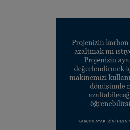
Projenizin karbon 
azaltmak mı isti
Projenizin ayak
değerlendirmek i
makinemizi kullanı
dönüşümle n
azaltabileceğ
öğrenebilirsi
KARBON AYAK İZINI HESAP