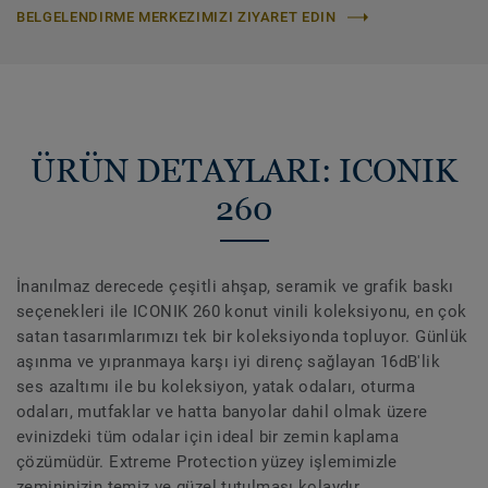
BELGELENDIRME MERKEZIMIZI ZIYARET EDIN
ÜRÜN DETAYLARI: ICONIK
260
İnanılmaz derecede çeşitli ahşap, seramik ve grafik baskı
seçenekleri ile ICONIK 260 konut vinili koleksiyonu, en çok
satan tasarımlarımızı tek bir koleksiyonda topluyor. Günlük
aşınma ve yıpranmaya karşı iyi direnç sağlayan 16dB'lik
ses azaltımı ile bu koleksiyon, yatak odaları, oturma
odaları, mutfaklar ve hatta banyolar dahil olmak üzere
evinizdeki tüm odalar için ideal bir zemin kaplama
çözümüdür. Extreme Protection yüzey işlemimizle
zemininizin temiz ve güzel tutulması kolaydır.