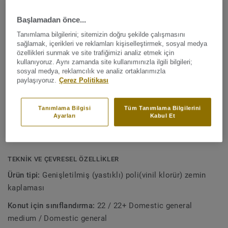
Daha fazla gör
ses azaltımı ile bu koleksiyon, yatak odaları, oturma
Başlamadan önce...
odaları, mutfaklar ve hatta banyolar dahil olmak üzere
evinizdeki tüm odalar için ideal bir zemin kaplama
ANA ÖZELLİKLER
Tanımlama bilgilerini; sitemizin doğru şekilde çalışmasını
çözümüdür. Extreme Protection yüzey işlemimizle
sağlamak, içerikleri ve reklamları kişiselleştirmek, sosyal medya
En çok satan farklı tasarım çeşitleri
özellikleri sunmak ve site trafiğimizi analiz etmek için
zemininizin temiz ve güzel tutulması kolaydır.
kullanıyoruz. Aynı zamanda site kullanımınızla ilgili bilgileri;
Konfor veren his
sosyal medya, reklamcılık ve analiz ortaklarımızla
paylaşıyoruz.
Çerez Politikası
0.22 mm aşınma tabakası ile 2.6 mm kalınlık
Mükemmel derecede 16 dB ses azaltımı
Tanımlama Bilgisi
Tüm Tanımlama Bilgilerini
Çizilmelere ve lekelere karşı ekstra dayanıklı
Ayarları
Kabul Et
10 yıl garanti
TEKNIK VE ÇEVRESEL ÖZELLIKLER
Ürün tipi:
Genişletilmiş (yastıklı) poli(vinil klorür) zemin
kaplaması
Konut için sınıflandırma:
22 / 22+ Domestic general
medium / Domestic general