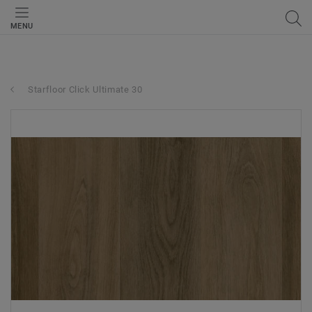
MENU
Starfloor Click Ultimate 30