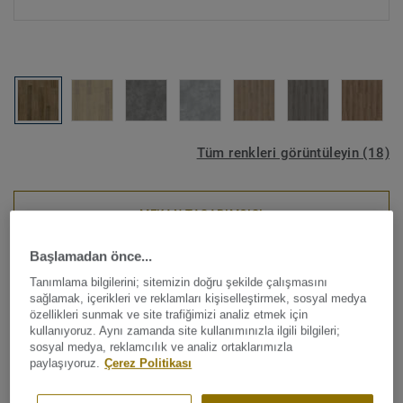
Tüm renkleri görüntüleyin (18)
MEKAN TASARIMCISI
Başlamadan önce...
Lüks Vinil Karoları
Tanımlama bilgilerini; sitemizin doğru şekilde çalışmasını
Starfloor Click Ultimate 30 -
sağlamak, içerikleri ve reklamları kişiselleştirmek, sosyal medya
özellikleri sunmak ve site trafiğimizi analiz etmek için
Liguria Oak NUTMEG
kullanıyoruz. Aynı zamanda site kullanımınızla ilgili bilgileri;
sosyal medya, reklamcılık ve analiz ortaklarımızla
paylaşıyoruz.
Çerez Politikası
Yeni sert LVT zemin koleksiyonumuz Starfloor Click
Ultimate 30'u keşfedin. Bu yenilikçi, çok katmanlı zemin,