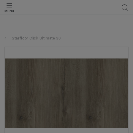
MENU
Starfloor Click Ultimate 30