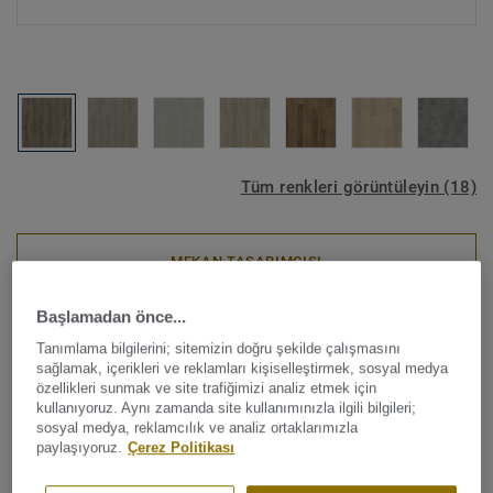
Tüm renkleri görüntüleyin (18)
MEKAN TASARIMCISI
Başlamadan önce...
Lüks Vinil Karoları
Tanımlama bilgilerini; sitemizin doğru şekilde çalışmasını
Starfloor Click Ultimate 30 -
sağlamak, içerikleri ve reklamları kişiselleştirmek, sosyal medya
özellikleri sunmak ve site trafiğimizi analiz etmek için
Galloway Oak WARM BROWN
kullanıyoruz. Aynı zamanda site kullanımınızla ilgili bilgileri;
sosyal medya, reklamcılık ve analiz ortaklarımızla
paylaşıyoruz.
Çerez Politikası
Yeni sert LVT zemin koleksiyonumuz Starfloor Click
Ultimate 30'u keşfedin. Bu yenilikçi, çok katmanlı zemin,