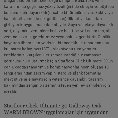
olağanüstü bir sert çekirdeğe sahiptir. Buna, lüks vinil
karoların su geçirmez yüzey özelliğini de ekleyin ve böylece
benzersiz bir dayanıklılığa sahip bir ürününüz var. Eski veya
hasarlı alt zeminde sık görülen eğrilikleri ve kusurları
gizleyerek uygulaması da kolaydır. Suya ve lekeye dayanıklı
sert, dayanıklı zeminlere hızlı ve basit bir yol sunarken, alt
zemine hazırlık gerektirmez veya çok az gerektirir. Günlük
hayattan ilham alan ve doğal bir sadelik ile tasarlanan bu
kullanımı kolay, sert LVT koleksiyonu tüm yaratıcı
isteklerinizi karşılar. Her zaman istediğiniz zamansız
görünümünü oluşturmak için Starfloor Click Ultimate 30’un
canlı, çağdaş tasarım ve kombinasyonlarından oluşan 18
rengi arasından seçim yapın. Karo ve plank formatları
mevcut ve aile hayatı için yeterince dayanıklı, tasarım
bakımından zengin bir zemin isteyen yeni ev sahipleri için
idealdir.
Starfloor Click Ultimate 30 Galloway Oak
WARM BROWN uygulamalar için uygundur