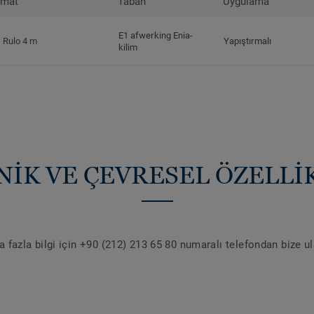
rmat
Taban
Uygulama
E1 afwerking Enia-
Rulo 4 m
Yapıştırmalı
kilim
NİK VE ÇEVRESEL ÖZELLİ
 fazla bilgi için +90 (212) 213 65 80 numaralı telefondan bize u