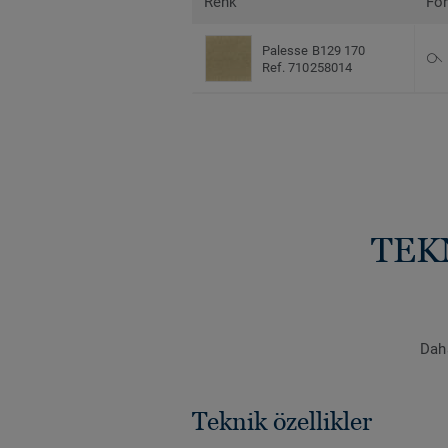
Renk
Fo
Palesse B129 170
Ref. 710258014
TEK
Daha
Teknik özellikler