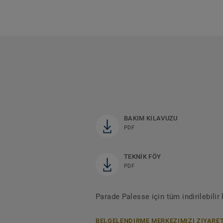
BAKIM KILAVUZU
PDF
TEKNİK FÖY
PDF
Parade Palesse için tüm indirilebili
BELGELENDIRME MERKEZIMIZI ZIYARET