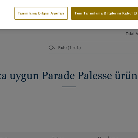
bakmaksızın dengeli bir iç mekan yaratı
Renkli palet veya değerli taş ve
Konut i
zamansız klasiklere kadar Parade Palesse
metalik renkler
Tanımlama Bilgisi Ayarları
Tüm Tanımlama Bilgilerini Kabul Et
Quality
atmosfer sağlar. Rulo halı veya özel tasa
Sıcak ve zengin bir atmosfer için
ISO 14
kullanılabilir.</p>
leri görüntüleyin (15)
Rulo halı veya özel tasarım parça
Etkin h
halı olarak mevcut
Total 
Rulo (1 ref.)
ıza uygun Parade Palesse ürü