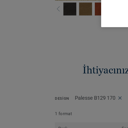
Tüm renk
İhtiyacın
Palesse B129 170
DESIGN
1 format