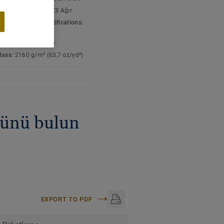
r. Çağdaş tasarımdan
çin sınıflandırma:
23 Ağır
 sıcak ve zengin bir
 & environment certifications:
rım parça halı olarak
001
av kalınlığı:
7,2 mm
Mass:
2160 g/m² (63,7 oz/yd²)
nünü bulun
EXPORT TO PDF