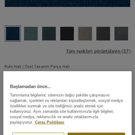
Tüm renkleri görüntüleyin (37)
Rulo Halı
|
Özel Tasarım Parça Halı
Asteranne 50 - Asteranne A411
8801
Başlamadan önce...
Tanımlama bilgilerini; sitemizin doğru şekilde çalışmasını
sağlamak, içerikleri ve reklamları kişiselleştirmek, sosyal medya
özellikleri sunmak ve site trafiğimizi analiz etmek için
Ünlü tasarım klasiği DESSO Asteranne halı koleksiyonu
kullanıyoruz. Aynı zamanda site kullanımınızla ilgili bilgileri;
sosyal medya, reklamcılık ve analiz ortaklarımızla
yeniden tasarlandı. Güncel yaşam trendlerine cevap veren
paylaşıyoruz.
Çerez Politikası
37 yeni renk ile her iç mekana uygun bir renk bulacaksınız.
Kompakt yapı ve kesik hav sayesinde DESSO Asteranne iç