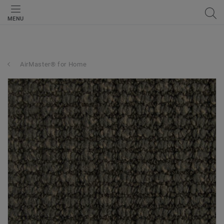
MENU
AirMaster® for Home