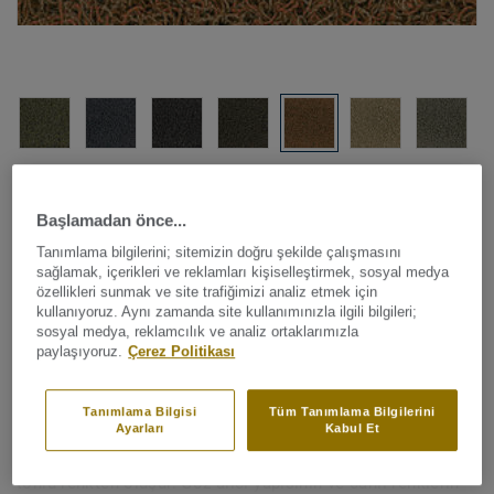
Tüm renkleri görüntüleyin (19)
Başlamadan önce...
Rulo Halı
|
Özel Tasarım Parça Halı
Tanımlama bilgilerini; sitemizin doğru şekilde çalışmasını
Bonaparte Chinchilla -
sağlamak, içerikleri ve reklamları kişiselleştirmek, sosyal medya
özellikleri sunmak ve site trafiğimizi analiz etmek için
Chinchilla New B156 163
kullanıyoruz. Aynı zamanda site kullanımınızla ilgili bilgileri;
sosyal medya, reklamcılık ve analiz ortaklarımızla
paylaşıyoruz.
Çerez Politikası
Chinchilla, göz alıcı uzun havlı yapısı sayesinde sakin ve
Tanımlama Bilgisi
Tüm Tanımlama Bilgilerini
Ayarları
Kabul Et
huzurlu bir his yaratmanıza izin verir. Chinchilla’nın geniş
renk paleti (60'lardan ilham almış) 11 karışım ve 8 çift
tonlu renkten oluşur. Göz alıcı yapısının ve canlı renklerin