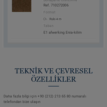
Bonaparte Chinchilla
Ref. 710272006
Format
Rulo 4 m
Taban
E1 afwerking Enia-kilim
TEKNİK VE ÇEVRESEL
ÖZELLİKLER
Daha fazla bilgi için +90 (212) 213 65 80 numaralı
telefondan bize ulaşın