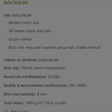
Daha fazla gör
birleşimi, genç, etkileyici ve modern-retro olarak
tanımlanabilen karakteristik bir “Chinchilla tarzı” yaratır.
Kulağa sizin tarzınıza uygun gibi geliyor mu? Rulo halı veya
ANA ÖZELLİKLER
özel tasarım parça halı olarak kullanılabilir.
Modern-retro halı
60'lardan ilham alan halı
Güçlü renkler
Rulo halı veya özel tasarım parça halı olarak mevcut
TEKNIK VE ÇEVRESEL ÖZELLIKLER
Ürün tipi:
Tekstil zemin kaplamaları
Konut için sınıflandırma:
23 Ağır
Quality & environment certifications:
ISO 14001
Etkin hav kalınlığı:
8 mm
Total Mass:
2400 g/m² (70,8 oz/yd²)
Rulo (1 ref.)