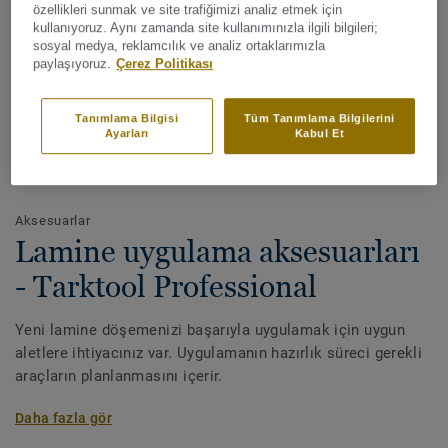
özellikleri sunmak ve site trafiğimizi analiz etmek için
kullanıyoruz. Aynı zamanda site kullanımınızla ilgili bilgileri;
sosyal medya, reklamcılık ve analiz ortaklarımızla
paylaşıyoruz.
Çerez Politikası
Tanımlama Bilgisi
Tüm Tanımlama Bilgilerini
Ayarları
Kabul Et
Tüm renkleri görüntüleyin (19)
Aksesuarlar
Lamine uygulama aksesuarları
- Tarktool Professional
Yeni lamine döşemenizi başarıyla uygulamak için uygun
aletlere ihtiyacınız var. Uygulamanın hazırlık süreci gerekli
araçların planlanmasını içerir.
Solvent içermeyen yapıştırıcı: Örneğin gürültü azaltma
Daha fazla gör
istendiğinde, yapıştırıcı uygulamalarında, farklı yönlerdeki