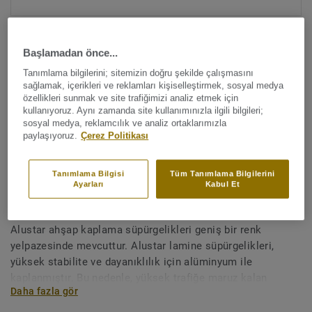
Başlamadan önce...
Tanımlama bilgilerini; sitemizin doğru şekilde çalışmasını
sağlamak, içerikleri ve reklamları kişiselleştirmek, sosyal medya
özellikleri sunmak ve site trafiğimizi analiz etmek için
kullanıyoruz. Aynı zamanda site kullanımınızla ilgili bilgileri;
Tüm renkleri görüntüleyin (39)
sosyal medya, reklamcılık ve analiz ortaklarımızla
paylaşıyoruz.
Çerez Politikası
Aksesuarlar
Ahşap Alustar - OAK CLOUD
Tanımlama Bilgisi
Tüm Tanımlama Bilgilerini
Ayarları
Kabul Et
GREY
Alustar ahşap kaplama süpürgelikleri geniş bir renk
yelpazesinde mevcuttur. Alustar lamine süpürgelikleri,
yüksek stabilite ve dayanıklılık için alüminyum ile
kaplanmıştır. Bu nedenle, yüksek trafiğe maruz kalan
Daha fazla gör
alanlarda zemin yüksekliklerini birleştirmek için uygundur.
Redüktörler ayrıca T profilleri olarak kullanılabilir.