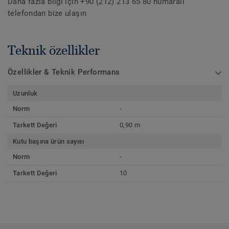
Daha fazla bilgi için +90 (212) 213 65 80 numaralı
telefondan bize ulaşın
Teknik özellikler
Özellikler & Teknik Performans
Uzunluk
Norm
-
Tarkett Değeri
0,90 m
Kutu başına ürün sayısı
Norm
-
Tarkett Değeri
10