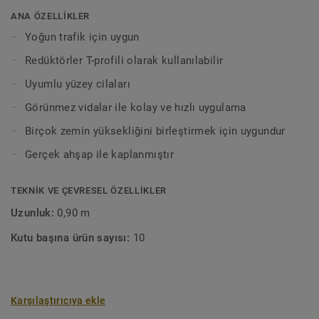
ANA ÖZELLİKLER
Lamine doğal bir malzemedir. Ürün yapısında ve renginde
Yoğun trafik için uygun
farklılıklar görülebilir.
Redüktörler T-profili olarak kullanılabilir
Uyumlu yüzey cilaları
Görünmez vidalar ile kolay ve hızlı uygulama
Birçok zemin yüksekliğini birleştirmek için uygundur
Gerçek ahşap ile kaplanmıştır
TEKNIK VE ÇEVRESEL ÖZELLIKLER
Uzunluk:
0,90 m
Kutu başına ürün sayısı:
10
Karşılaştırıcıya ekle