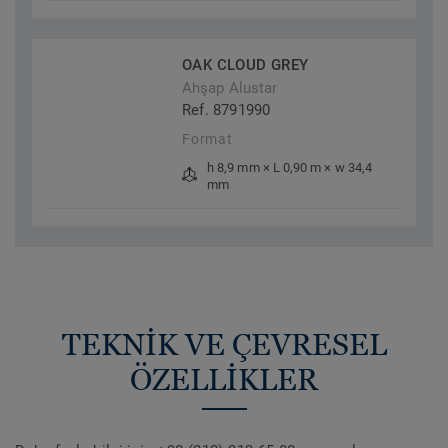
OAK CLOUD GREY
Ahşap Alustar
Ref. 8791990
Format
h 8,9 mm × L 0,90 m × w 34,4
mm
TEKNİK VE ÇEVRESEL
ÖZELLİKLER