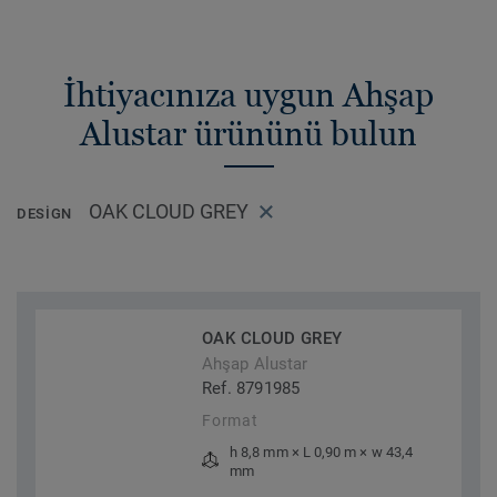
İhtiyacınıza uygun Ahşap
Alustar ürününü bulun
OAK CLOUD GREY
DESIGN
OAK CLOUD GREY
Ahşap Alustar
Ref. 8791985
Format
h 8,8 mm × L 0,90 m × w 43,4
mm