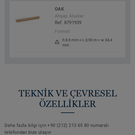
OAK
Ahşap Alustar
Ref. 8791939
Format
h 8,9 mm × L 0,90 m × w 34,4
mm
TEKNİK VE ÇEVRESEL
ÖZELLİKLER
Daha fazla bilgi için +90 (212) 213 65 80 numaralı
telefondan bize ulaşın