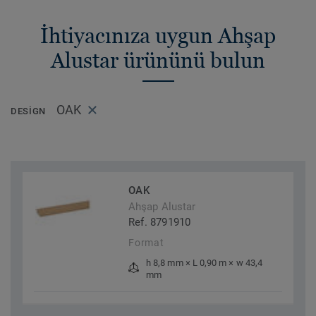
İhtiyacınıza uygun Ahşap
Alustar ürününü bulun
OAK
DESIGN
OAK
Ahşap Alustar
Ref. 8791910
Format
h 8,8 mm × L 0,90 m × w 43,4
mm