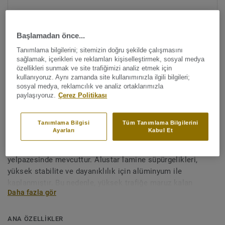
Başlamadan önce...
Tanımlama bilgilerini; sitemizin doğru şekilde çalışmasını
sağlamak, içerikleri ve reklamları kişiselleştirmek, sosyal medya
özellikleri sunmak ve site trafiğimizi analiz etmek için
kullanıyoruz. Aynı zamanda site kullanımınızla ilgili bilgileri;
Tüm renkleri görüntüleyin (39)
sosyal medya, reklamcılık ve analiz ortaklarımızla
paylaşıyoruz.
Çerez Politikası
Aksesuarlar
Ahşap Alustar - OAK
Tanımlama Bilgisi
Tüm Tanımlama Bilgilerini
Ayarları
Kabul Et
Alustar ahşap kaplama süpürgelikleri geniş bir renk
yelpazesinde mevcuttur. Alustar lamine süpürgelikleri,
yüksek stabilite ve dayanıklılık için alüminyum ile
kaplanmıştır. Bu nedenle, yüksek trafiğe maruz kalan
Daha fazla gör
alanlarda zemin yüksekliklerini birleştirmek için uygundur.
Redüktörler ayrıca T profilleri olarak kullanılabilir.
ANA ÖZELLİKLER