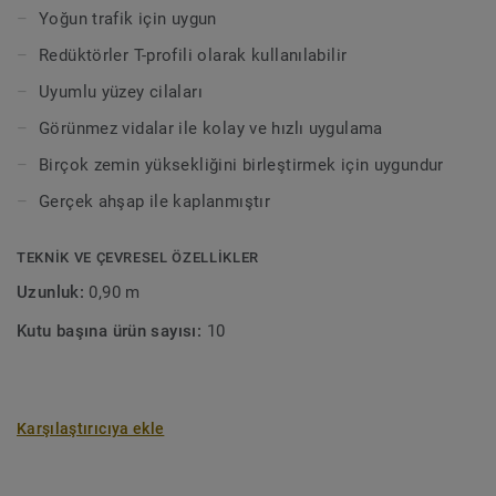
Lamine doğal bir malzemedir. Ürün yapısında ve renginde
Yoğun trafik için uygun
farklılıklar görülebilir.
Redüktörler T-profili olarak kullanılabilir
Uyumlu yüzey cilaları
Görünmez vidalar ile kolay ve hızlı uygulama
Birçok zemin yüksekliğini birleştirmek için uygundur
Gerçek ahşap ile kaplanmıştır
TEKNIK VE ÇEVRESEL ÖZELLIKLER
Uzunluk:
0,90 m
Kutu başına ürün sayısı:
10
Karşılaştırıcıya ekle