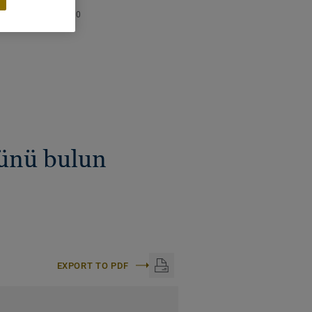
ında ve renginde
aşına ürün sayısı:
10
nünü bulun
EXPORT TO PDF