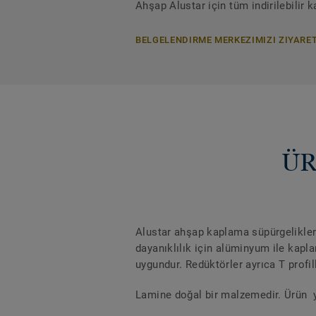
Ahşap Alustar için tüm indirilebilir
BELGELENDIRME MERKEZIMIZI ZIYARET
ÜR
Alustar ahşap kaplama süpürgelikleri
dayanıklılık için alüminyum ile kapla
uygundur. Redüktörler ayrıca T profille
Lamine doğal bir malzemedir. Ürün yap