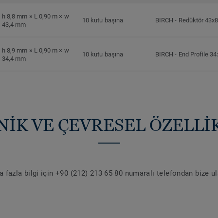
h 8,8 mm × L 0,90 m × w
10 kutu başına
BIRCH
-
Redüktör 43x
43,4 mm
h 8,9 mm × L 0,90 m × w
10 kutu başına
BIRCH
-
End Profile 34
34,4 mm
NİK VE ÇEVRESEL ÖZELLİ
 fazla bilgi için +90 (212) 213 65 80 numaralı telefondan bize u