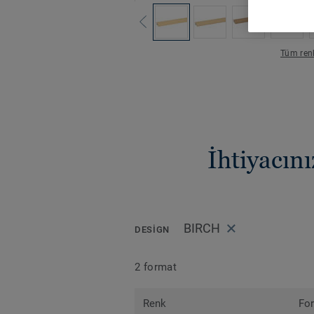
Tüm renk
İhtiyacın
BIRCH
DESIGN
2 format
Renk
Fo