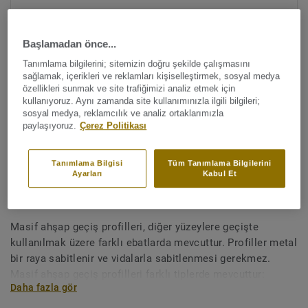
Başlamadan önce...
Tanımlama bilgilerini; sitemizin doğru şekilde çalışmasını
sağlamak, içerikleri ve reklamları kişiselleştirmek, sosyal medya
özellikleri sunmak ve site trafiğimizi analiz etmek için
kullanıyoruz. Aynı zamanda site kullanımınızla ilgili bilgileri;
sosyal medya, reklamcılık ve analiz ortaklarımızla
Tüm renkleri görüntüleyin (7)
paylaşıyoruz.
Çerez Politikası
Aksesuarlar
Tanımlama Bilgisi
Tüm Tanımlama Bilgilerini
Masif ahşap geçiş profilleri -
Ayarları
Kabul Et
Eşik 44x12 8-12mm
Masif ahşap geçiş profilleri, diğer yüzeylere geçişte
kullanılmak üzere farklı ebatlarda mevcuttur. Profiller metal
bir raya sabitlenir ve vidalarla sabitlenmesi gerekmez.
Masif ahşap geçiş profilleri farklı tiplerde mevcuttur:
Daha fazla gör
Redüktörler, parke zeminler ile daha ince zeminler