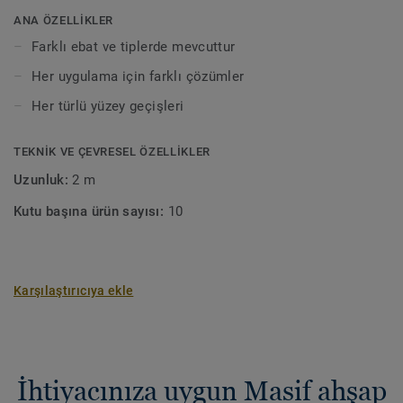
arasındaki geçişlerde kullanılır. Redüktörler parkenin
ANA ÖZELLİKLER
hareket edebildiği bir genleşme boşluğu sağlar.
Farklı ebat ve tiplerde mevcuttur
Kare uçlu kapak profilleri, parkenin hareket etmesi için
Her uygulama için farklı çözümler
bir genleşme boşluğu sağlayan ama redüktörün uygun
Her türlü yüzey geçişleri
olmadığı bir uç gerektiğinde kullanılır.
TEKNIK VE ÇEVRESEL ÖZELLIKLER
Doğal hareketini sağlamak için bölünmesi gereken geniş
zeminler için eşik profilleri gerekir ve eşik yerine de
Uzunluk:
2 m
kullanılabilir.
Kutu başına ürün sayısı:
10
Lamine doğal bir malzemedir. Ürün rengi ve yapısında
farklılıklar görülebilir.
Karşılaştırıcıya ekle
İhtiyacınıza uygun Masif ahşap