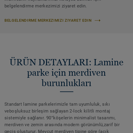
belgelendirme merkezimizi ziyaret edin.
BELGELENDIRME MERKEZIMIZI ZIYARET EDIN
ÜRÜN DETAYLARI: Lamine
parke için merdiven
burunlukları
Standart lamine parkelerimizle tam uyumluluk, sıkı
veboşluksuz birleşim sağlayan 2-lock kilitli montaj
sistemiyle sağlanır. 90°köşelerin minimalist tasarımı,
merdiven ve zemin arasında modern görünümlü,zarif bir
geçiş oluşturur. Mevcut merdiven tipine göre (açık