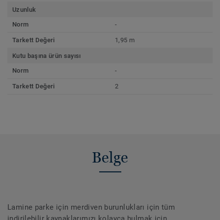
Uzunluk
Norm
-
Tarkett Değeri
1,95 m
Kutu başına ürün sayısı
Norm
-
Tarkett Değeri
2
Belge
Lamine parke için merdiven burunlukları için tüm
indirilebilir kaynaklarımızı kolayca bulmak için