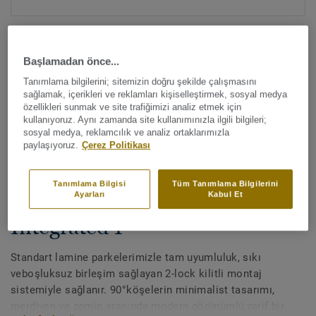
Başlamadan önce...
Tanımlama bilgilerini; sitemizin doğru şekilde çalışmasını
sağlamak, içerikleri ve reklamları kişiselleştirmek, sosyal medya
özellikleri sunmak ve site trafiğimizi analiz etmek için
Tüm renkleri görüntüleyin (4)
kullanıyoruz. Aynı zamanda site kullanımınızla ilgili bilgileri;
sosyal medya, reklamcılık ve analiz ortaklarımızla
paylaşıyoruz.
Çerez Politikası
Aksesuarlar
Lamine parke için merdiven
Tanımlama Bilgisi
Tüm Tanımlama Bilgilerini
burunlukları - Stair Nosing -
Ayarları
Kabul Et
Integrated 1
Standart lamine parkelerimizle tam uyumluluk, sıkı
veboşluksuz birleşim sağlayan 2-lock kilitli montaj
sistemiyle sağlanır. 90°köşelerin minimalist tasarımı,
merdiven ve zemin arasında modern görünümlü,zarif bir