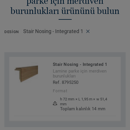
parke için merdiven
burunlukları ürününü bulun
Stair Nosing - Integrated 1
DESIGN
Stair Nosing - Integrated 1
Lamine parke için merdiven
burunlukları
Ref. 8795250
Format
h 72 mm × L 1,95 m × w 51,4
mm
Toplam kalınlık 14 mm