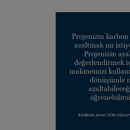
Projenizin karbon 
azaltmak mı isti
Projenizin ayak
değerlendirmek i
makinemizi kullanı
dönüşümle n
azaltabileceğ
öğrenebilirsi
KARBON AYAK İZINI HESAP