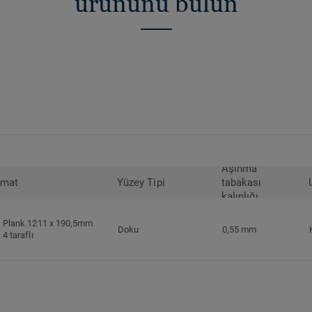
ürününü bulun
Aşınma
rmat
Yüzey Tipi
tabakası
kalınlığı
Plank 1211 x 190,5mm
Doku
0,55 mm
4 taraflı