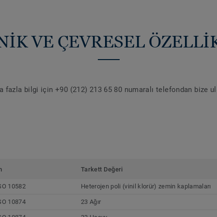
NİK VE ÇEVRESEL ÖZELLİ
 fazla bilgi için +90 (212) 213 65 80 numaralı telefondan bize u
m
Tarkett Değeri
SO 10582
Heterojen poli (vinil klorür) zemin kaplamaları
SO 10874
23 Ağır