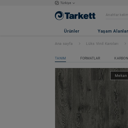
Türkiye
Starfloor Click S
Ürünler
Yaşam Alanlar
Ana sayfa
Lüks Vinil Karoları
TANIM
FORMATLAR
KARBON 
Mekan 