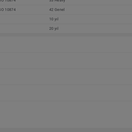
SO 10874
33 Heavy
SO 10874
42 Genel
10 yıl
20 yıl