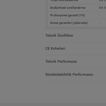
Ticari sınıflandırma
EN I
Endüstriyel sınıflandırma
EN I
Profesyonel garanti (Yıl)
-
Konut garantisi (yıllarında)
-
Teknik Özellikler
CE Kriterleri
Teknik Performans
Sürdürülebilirlik Performansı