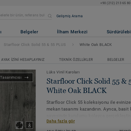
+90 (212) 213 65 80
Gelişmiş Arama
olid 55 & 55 PLUS
- White Oak 
ı
Belgeler
İlham Merkezi
Sürdürülebil
Starfloor Click Solid 55 & 55 PLUS
White Oak BLACK
AYAK İZINI HESAPLAYINIZ
TEKNIK ÖZELLIKLER
BELGELER
Lüks Vinil Karoları
Tasarımcısı
Starfloor Click Solid 55 &
White Oak BLACK
Starfloor Click 55 koleksiyonu ile evinize 
mekan tasarımı kazandırın. Ayrıca, basit 
sayesinde kurulumu kolayca gerçekleştireb
Daha fazla gör
Click lüks vinil karo koleksiyonlarımız 
dayanıklı ve bakımı kolaydır, böylece evini