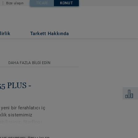
TICARI
KONUT
Bize ulaşın
BLACK
irlik
Tarkett Hakkında
DAHA FAZLA BILGI EDIN
 55 PLUS -
Karşılaş
yeni bir ferahlatıcı iç
klik sistemimiz
ilirsiniz. Starfloor
aynı zamanda son derece
zin yeni tarzının tadını