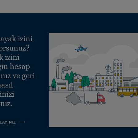
ayak izini
yorsunuz?
 izini
çin hesap
nız ve geri
asıl
inizi
niz.
LAYINIZ