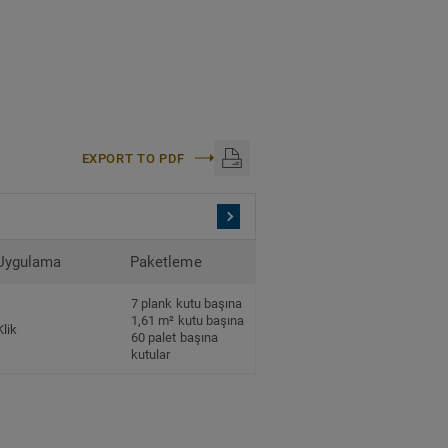
EXPORT TO PDF
Uygulama
Paketleme
7 plank kutu başına
1,61 m² kutu başına
Klik
60 palet başına
kutular