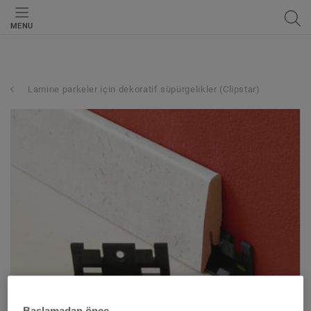
MENU
Lamine parkeler için dekoratif süpürgelikler (Clipstar)
Başlamadan önce...