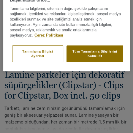
Tanımlama bilgilerini; sitemizin doğru şekilde çalışmasını
sağlamak, içerikleri ve reklamları kişiselleştirmek, sosyal medya
özellikleri sunmak ve site trafiğimizi analiz etmek için
kullanıyoruz. Aynı zamanda site kullanımınızla ilgili bilgileri;
sosyal medya, reklamcılık ve analiz ortaklarımızla
paylaşıyoruz.
Çerez Politikası
Tüm renkleri görüntüleyin (42)
Tanımlama Bilgisi
Tüm Tanımlama Bilgilerini
Ayarları
Kabul Et
Aksesuarlar
Lamine parkeler için dekoratif
süpürgelikler (Clipstar) - Clips
for Clipstar, Box incl. 50 clips
Tarkett, lamine zemininizin görünümünü tamamlamak için
geniş bir aksesuar yelpazesi sunar. Lamine yaşayan bir
malzeme olduğundan, her zaman bir metrede 1,5 mm'lik bir
boşluk bırakmalısınız - ya da zemin ile duvarlar, eşikler,