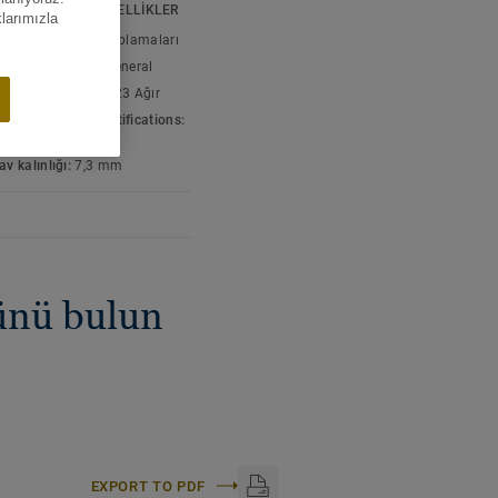
eranne duvardan duvara
K VE ÇEVRESEL ÖZELLIKLER
klarımızla
pi:
Tekstil zemin kaplamaları
sınıflandırma:
32 General
çin sınıflandırma:
23 Ağır
 & environment certifications:
001
av kalınlığı:
7,3 mm
ünü bulun
EXPORT TO PDF