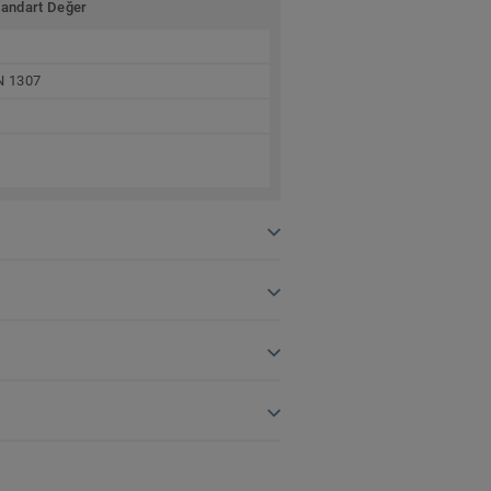
tandart Değer
N 1307