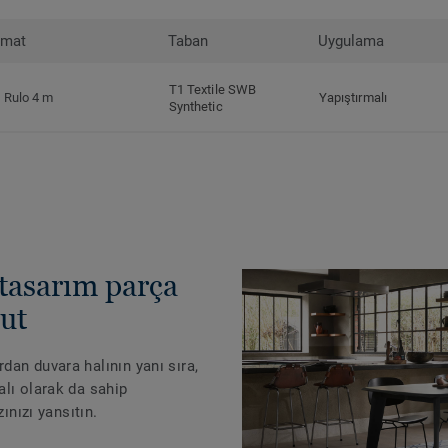
rmat
Taban
Uygulama
T1 Textile SWB
Rulo 4 m
Yapıştırmalı
Synthetic
 tasarım parça
cut
an duvara halının yanı sıra,
lı olarak da sahip
zınızı yansıtın.