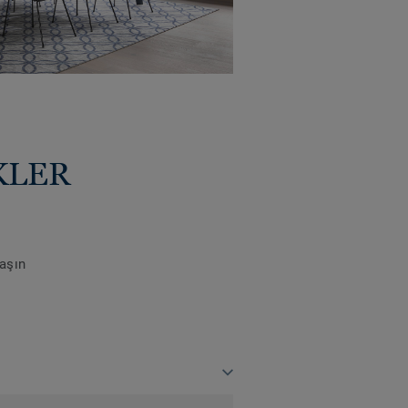
KLER
laşın