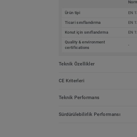
Nor
Ürün tipi
EN 1
Ticari sınıflandırma
EN 1
Konut için sınıflandırma
EN 1
Quality & environment
-
certifications
Teknik Özellikler
CE Kriterleri
Teknik Performans
Sürdürülebilirlik Performansı