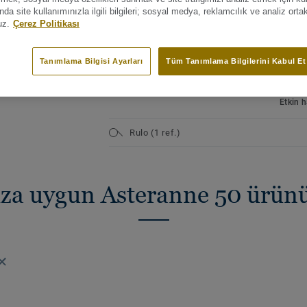
sıcak bir görünüm kazandırır. DESSO Ast
ANA ÖZELLİKLER
TEKNI
a site kullanımınızla ilgili bilgileri; sosyal medya, reklamcılık ve analiz orta
halı ve parça halı olarak mevcuttur.
37 aktüel renk seçeneği
uz.
Çerez Politikası
Ürün ti
Lüks kadife görünüm
Ticari 
leri görüntüleyin (37)
Duvardan duvara halı veya parça
Konut i
Tanımlama Bilgisi Ayarları
Tüm Tanımlama Bilgilerini Kabul Et
halı olarak mevcuttur
Quality
Kişisel bir yaşam tarzı için
ISO 14
Etkin h
Rulo (1 ref.)
nıza uygun Asteranne 50 ürün