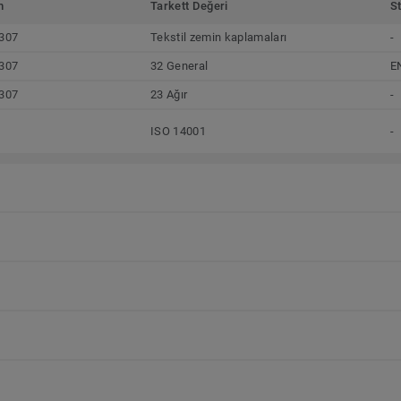
m
Tarkett Değeri
S
307
Tekstil zemin kaplamaları
-
307
32 General
E
307
23 Ağır
-
ISO 14001
-