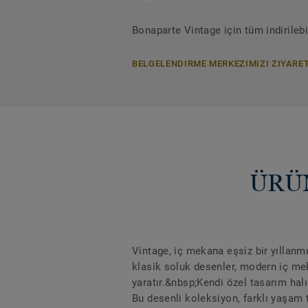
Bonaparte Vintage için tüm indirileb
BELGELENDIRME MERKEZIMIZI ZIYARET
ÜRÜN
Vintage, iç mekana eşsiz bir yıllanm
klasik soluk desenler, modern iç me
yaratır.&nbsp;Kendi özel tasarım halın
Bu desenli koleksiyon, farklı yaşam t