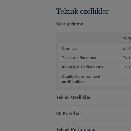
Teknik özellikler
Sınıflandırma
Nor
Ürün tipi
EN 1
Ticari sınıflandırma
EN 1
Konut için sınıflandırma
EN 1
Quality & environment
-
certifications
Teknik Özellikler
CE Kriterleri
Teknik Performans