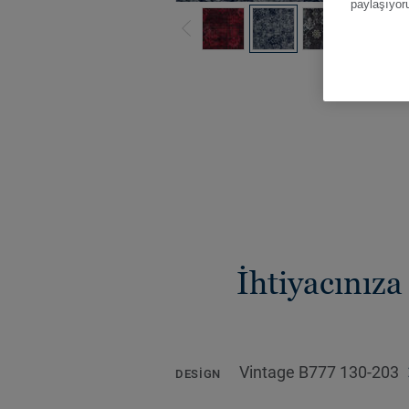
paylaşıyor
Tüm renk
İhtiyacınız
Vintage B777 130-203
DESIGN