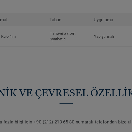
rmat
Taban
Uygulama
T1 Textile SWB
Rulo 4 m
Yapıştırmalı
Synthetic
NİK VE ÇEVRESEL ÖZELLİ
 fazla bilgi için +90 (212) 213 65 80 numaralı telefondan bize u