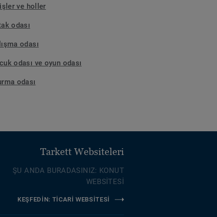
işler ve holler
tak odası
lışma odası
cuk odası ve oyun odası
urma odası
Tarkett Websiteleri
ŞU ANDA BURADASINIZ: KONUT
WEBSİTESİ
KEŞFEDİN: TİCARİ WEBSİTESİ