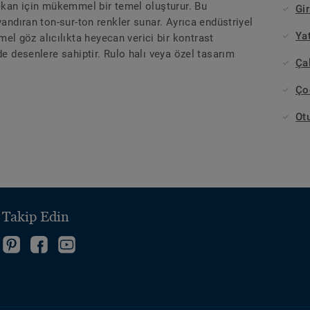
mekan için mükemmel bir temel oluşturur. Bu
Gir
yandıran ton-sur-ton renkler sunar. Ayrıca endüstriyel
Ya
 göz alıcılıkta heyecan verici bir kontrast
de desenlere sahiptir. Rulo halı veya özel tasarım
Ça
Ço
Ot
i Takip Edin
izi
Bizi
Facebook'ta
Bizi
nstagram'da
Pinterest'te
takip
YouTube
izi
akip
takip
edin
da
inkedIn'de
din
edin
takip
akip