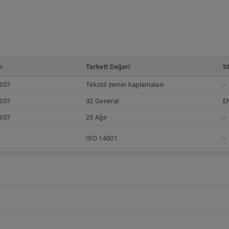
m
Tarkett Değeri
S
307
Tekstil zemin kaplamaları
-
307
32 General
E
307
23 Ağır
-
ISO 14001
-