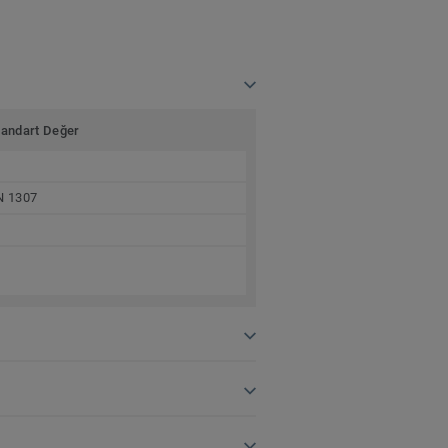
tandart Değer
N 1307