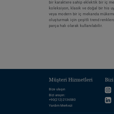
bir karaktere sahip eklektik bir iç 
koleksiyon, klasik ve doğal bir his u
veya modern bir iç mekanda mükemmel
oluşturmak için çeşitli trend renkler
parça halı olarak kullanılabilir.
Müşteri Hizmetleri
Biz
B
Bize ulaşın
Bizi arayın:
I
B
+90(212)2136580
t
L
Yardım Merkezi
e
t