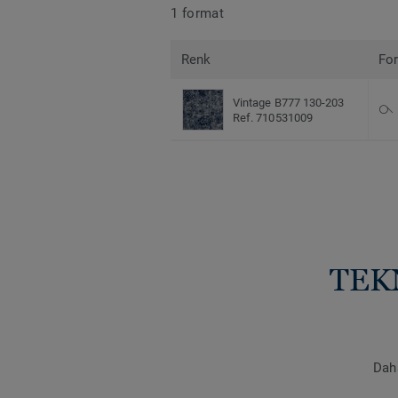
1 format
Renk
Fo
Vintage B777 130-203
Ref. 710531009
TEK
Daha