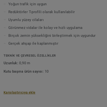
Lamine doğal bir malzemedir. Ürün yapısında ve renginde
Yoğun trafik için uygun
farklılıklar görülebilir.
Redüktörler T-profili olarak kullanılabilir
Uyumlu yüzey cilaları
Görünmez vidalar ile kolay ve hızlı uygulama
Birçok zemin yüksekliğini birleştirmek için uygundur
Gerçek ahşap ile kaplanmıştır
TEKNIK VE ÇEVRESEL ÖZELLIKLER
Uzunluk:
0,90 m
Kutu başına ürün sayısı:
10
Karşılaştırıcıya ekle