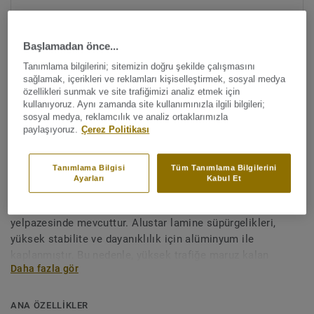
Başlamadan önce...
Tanımlama bilgilerini; sitemizin doğru şekilde çalışmasını
sağlamak, içerikleri ve reklamları kişiselleştirmek, sosyal medya
özellikleri sunmak ve site trafiğimizi analiz etmek için
kullanıyoruz. Aynı zamanda site kullanımınızla ilgili bilgileri;
sosyal medya, reklamcılık ve analiz ortaklarımızla
Tüm renkleri görüntüleyin (39)
paylaşıyoruz.
Çerez Politikası
Aksesuarlar
Tanımlama Bilgisi
Tüm Tanımlama Bilgilerini
Ahşap Alustar - ASH GINGER
Ayarları
Kabul Et
Alustar ahşap kaplama süpürgelikleri geniş bir renk
yelpazesinde mevcuttur. Alustar lamine süpürgelikleri,
yüksek stabilite ve dayanıklılık için alüminyum ile
kaplanmıştır. Bu nedenle, yüksek trafiğe maruz kalan
Daha fazla gör
alanlarda zemin yüksekliklerini birleştirmek için uygundur.
Redüktörler ayrıca T profilleri olarak kullanılabilir.
ANA ÖZELLİKLER