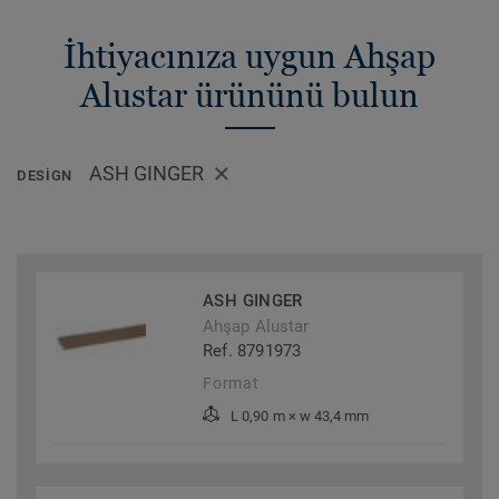
İhtiyacınıza uygun Ahşap
Alustar ürününü bulun
ASH GINGER
DESIGN
ASH GINGER
Ahşap Alustar
Ref. 8791973
Format
L 0,90 m × w 43,4 mm