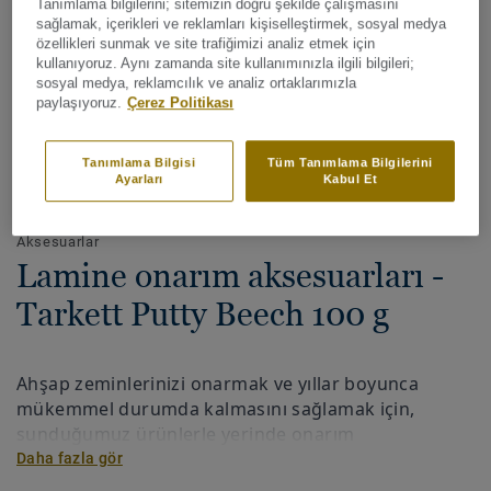
Tanımlama bilgilerini; sitemizin doğru şekilde çalışmasını
sağlamak, içerikleri ve reklamları kişiselleştirmek, sosyal medya
özellikleri sunmak ve site trafiğimizi analiz etmek için
kullanıyoruz. Aynı zamanda site kullanımınızla ilgili bilgileri;
sosyal medya, reklamcılık ve analiz ortaklarımızla
paylaşıyoruz.
Çerez Politikası
Tanımlama Bilgisi
Tüm Tanımlama Bilgilerini
Ayarları
Kabul Et
Tüm renkleri görüntüleyin (39)
Aksesuarlar
Lamine onarım aksesuarları -
Tarkett Putty Beech 100 g
Ahşap zeminlerinizi onarmak ve yıllar boyunca
mükemmel durumda kalmasını sağlamak için,
sunduğumuz ürünlerle yerinde onarım
yapabilirsiniz.
Daha fazla gör