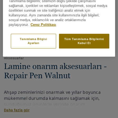
Tanımlama bilgilerini; sitemizin doğru şekilde çalışmasını
sağlamak, içerikleri ve reklamları kişiselleştirmek, sosyal medya
özellikleri sunmak ve site trafiğimizi analiz etmek için
kullanıyoruz. Aynı zamanda site kullanımınızla ilgili bilgileri;
sosyal medya, reklamcılık ve analiz ortaklarımızla
paylaşıyoruz.
Çerez Politikası
Tanımlama Bilgisi
Tüm Tanımlama Bilgilerini
Ayarları
Kabul Et
Tüm renkleri görüntüleyin (39)
Aksesuarlar
Lamine onarım aksesuarları -
Repair Pen Walnut
Ahşap zeminlerinizi onarmak ve yıllar boyunca
mükemmel durumda kalmasını sağlamak için,
sunduğumuz ürünlerle yerinde onarım
yapabilirsiniz.
Daha fazla gör