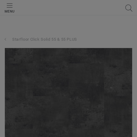
MENU
Starfloor Click Solid 55 & 55 PLUS