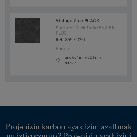
Vintage Zinc BLACK
Starfloor Click Solid 55 & 55
PLUS
Ref. 35972094
Format
Karo 601mmx324mm
Derzsiz
Projenizin karbon ayak izini azaltmak
mı istiyorsunuz? Projenizin ayak izini