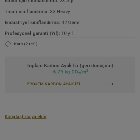
Konut için sınıflandırma:
23 Ağır
Ticari sınıflandırma:
33 Heavy
Endüstriyel sınıflandırma:
42 Genel
Profesyonel garanti (Yıl):
10 yıl
Karo (2 ref.)
Toplam Karbon Ayak İzi (geri dönüşüm)
2
6.79 kg CO
/m
2
PROJEM KARBON AYAK IZI
Karşılaştırıcıya ekle