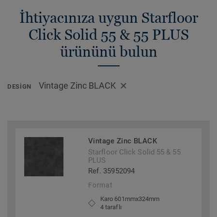
İhtiyacınıza uygun Starfloor
Click Solid 55 & 55 PLUS
ürününü bulun
Vintage Zinc BLACK
DESIGN
Vintage Zinc BLACK
Starfloor Click Solid 55 & 55
PLUS
Ref. 35952094
Format
Karo 601mmx324mm
4 taraflı