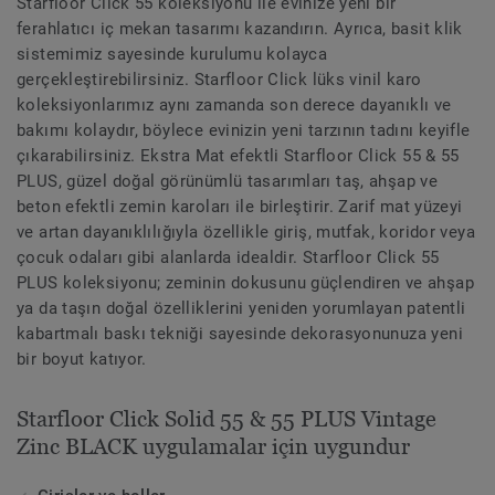
Starfloor Click 55 koleksiyonu ile evinize yeni bir
ferahlatıcı iç mekan tasarımı kazandırın. Ayrıca, basit klik
sistemimiz sayesinde kurulumu kolayca
gerçekleştirebilirsiniz. Starfloor Click lüks vinil karo
koleksiyonlarımız aynı zamanda son derece dayanıklı ve
bakımı kolaydır, böylece evinizin yeni tarzının tadını keyifle
çıkarabilirsiniz. Ekstra Mat efektli Starfloor Click 55 & 55
PLUS, güzel doğal görünümlü tasarımları taş, ahşap ve
beton efektli zemin karoları ile birleştirir. Zarif mat yüzeyi
ve artan dayanıklılığıyla özellikle giriş, mutfak, koridor veya
çocuk odaları gibi alanlarda idealdir. Starfloor Click 55
PLUS koleksiyonu; zeminin dokusunu güçlendiren ve ahşap
ya da taşın doğal özelliklerini yeniden yorumlayan patentli
kabartmalı baskı tekniği sayesinde dekorasyonunuza yeni
bir boyut katıyor.
Starfloor Click Solid 55 & 55 PLUS Vintage
Zinc BLACK uygulamalar için uygundur