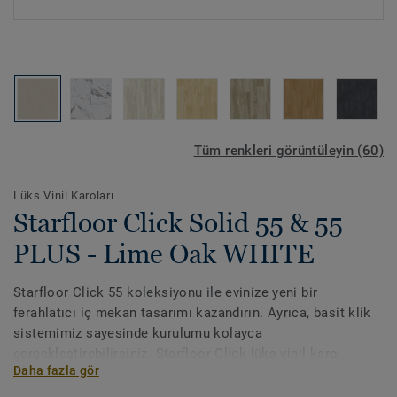
Tüm renkleri görüntüleyin (60)
Lüks Vinil Karoları
Starfloor Click Solid 55 & 55
PLUS - Lime Oak WHITE
Starfloor Click 55 koleksiyonu ile evinize yeni bir
ferahlatıcı iç mekan tasarımı kazandırın. Ayrıca, basit klik
sistemimiz sayesinde kurulumu kolayca
gerçekleştirebilirsiniz. Starfloor Click lüks vinil karo
Daha fazla gör
koleksiyonlarımız aynı zamanda son derece dayanıklı ve
bakımı kolaydır, böylece evinizin yeni tarzının tadını keyifle