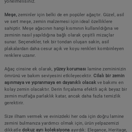
yönelmelisiniz.
Meşe,
zeminler için belki de en popüler ağaçtır. Güzel, asil
ve sert meşe, zemin malzemesi için ideal özelliklere
sahiptir. Meşe ağacının hangi kısmının kullanıldığına ve
zeminin nasıl yapıldığına bağlı olarak çeşitli mizaçlar
sunar. Seçenekler, tek bir tondan oluşan sakin, asil
plakalardan daha cesur açık ve koyu renkleri kombinleyen
renklere uzanır.
Ağaç cinsine ek olarak,
yüzey koruması
lamine zemininizin
ömrünü ve bakım seviyesini etkileyecektir.
Cilalı bir zemin
aşınmaya ve yıpranmaya en dayanıklı olacak
ve bakımı en
kolay zemin olacaktır. Derin fırçalama efektli açık beyaz bir
zemin mutfağa parlaklık katar, ancak daha fazla temizlik
gerektirir.
Size ilham vermek ve evinizdeki her oda için doğru lamine
zemini bulmanıza yardımcı olmak için, ürün yelpazemizi
dikkatle
dokuz ayrı koleksiyona
ayırdık: Elegance, Heritage,