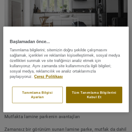
Başlamadan önce...
Tanımlama bilgilerini; sitemizin doğru şekilde çalışmasını
sağlamak, içerikleri ve reklamları kişiselleştirmek, sosyal medya
özellikleri sunmak ve site trafiğimizi analiz etmek için
kullanıyoruz. Aynı zamanda site kullanımınızla ilgili bilgileri;
Evet, uygun şekilde bakım yapıldığında, gerçek lamine
sosyal medya, reklamcılık ve analiz ortaklarımızla
parke mutfak için ideal bir seçimdir. Mutfak
yarı nemli
bir
paylaşıyoruz.
Çerez Politikası
alan olarak kabul edilir ve nemin ve ahşabın iyi bir
kombinasyon olmadığı iyi bilinmektedir. Ancak,
biraz özen
Tanımlama Bilgisi
Tüm Tanımlama Bilgilerini
ve dikkatle
, şık, doğal ahşap zeminler sorunsuz bir şekilde
Ayarları
Kabul Et
mutfaklara uygulanabilir.
Mutfakta lamine parkenin avantajları
Zamansız bir görünüm sunan lamine parke, mutfak da dahil