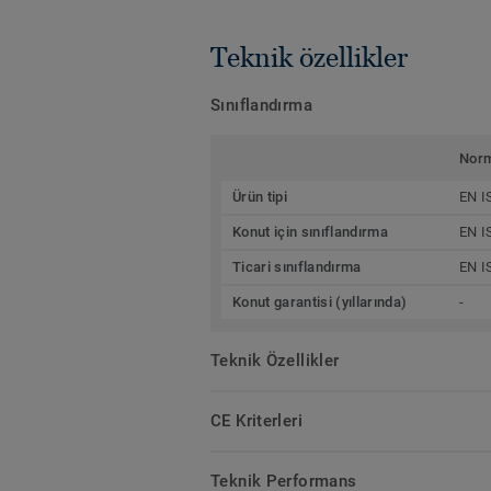
Teknik özellikler
Sınıflandırma
Nor
Ürün tipi
EN I
Konut için sınıflandırma
EN I
Ticari sınıflandırma
EN I
Konut garantisi (yıllarında)
-
Teknik Özellikler
CE Kriterleri
Teknik Performans