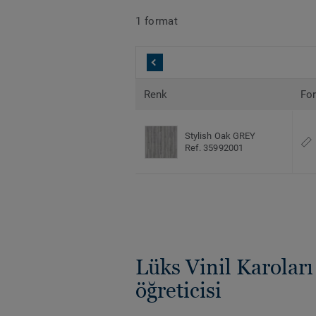
1 format
Renk
Fo
Stylish Oak GREY
Ref. 35992001
Lüks Vinil Karolar
öğreticisi