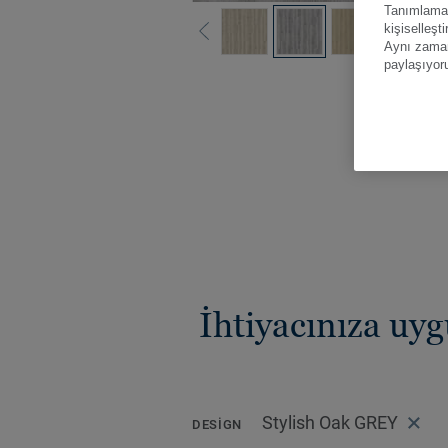
Tanımlama b
kişiselleşt
Aynı zamand
paylaşıyor
Tüm renk
İhtiyacınıza uy
Stylish Oak GREY
DESIGN