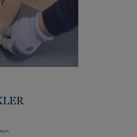
KLER
laşın