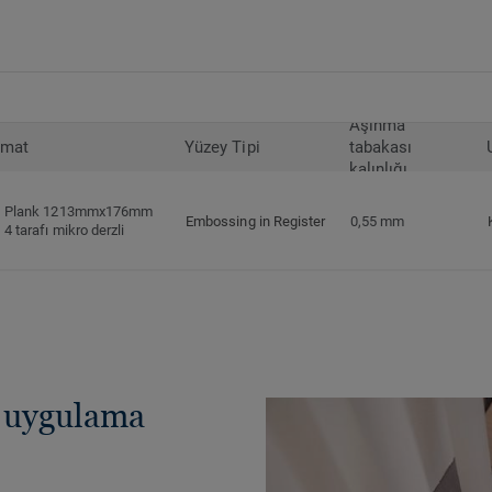
Aşınma
rmat
Yüzey Tipi
tabakası
kalınlığı
Plank 1213mmx176mm
Embossing in Register
0,55 mm
4 tarafı mikro derzli
ı uygulama