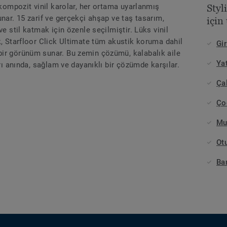
 kompozit vinil karolar, her ortama uyarlanmış
Styl
nar. 15 zarif ve gerçekçi ahşap ve taş tasarım,
için
ve stil katmak için özenle seçilmiştir. Lüks vinil
k, Starfloor Click Ultimate tüm akustik koruma dahil
Gir
ir görünüm sunar. Bu zemin çözümü, kalabalık aile
Ya
arı anında, sağlam ve dayanıklı bir çözümde karşılar.
Ça
Ço
Mu
Ot
Ba