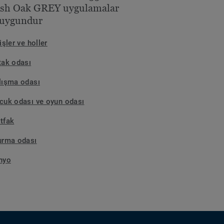
ish Oak GREY uygulamalar
 uygundur
işler ve holler
tak odası
lışma odası
cuk odası ve oyun odası
tfak
urma odası
nyo