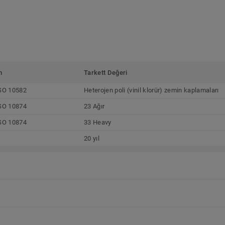
m
Tarkett Değeri
SO 10582
Heterojen poli (vinil klorür) zemin kaplamaları
SO 10874
23 Ağır
SO 10874
33 Heavy
20 yıl