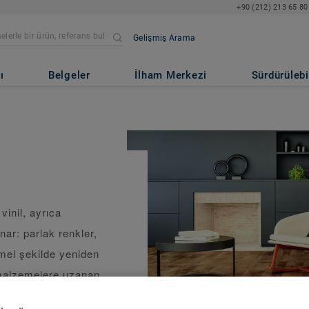
+90 (212) 213 65 80
Gelişmiş Arama
ı
Belgeler
İlham Merkezi
Sürdürülebil
vinil, ayrıca
ar: parlak renkler,
el şekilde yeniden
 malzemelere uzanan
okunma hissi