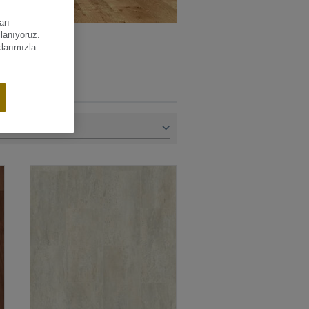
arı
llanıyoruz.
klarımızla
TÜM ÜRÜNLER (300+)