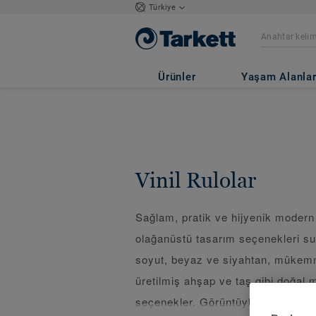
Türkiye
Ürünler
Yaşam Alanlar
Vinil Rulolar
Sağlam, pratik ve hijyenik modern 
olağanüstü tasarım seçenekleri sun
soyut, beyaz ve siyahtan, mükemm
üretilmiş ahşap ve taş gibi doğal
seçenekler. Görüntüyle eşleşen d