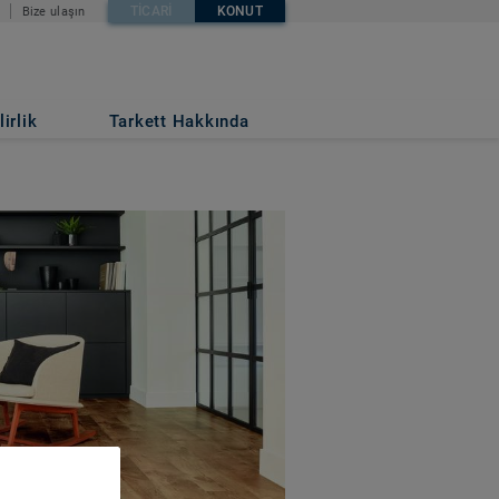
TICARI
KONUT
Bize ulaşın
irlik
Tarkett Hakkında